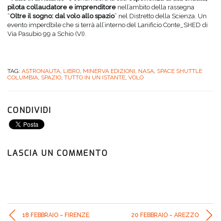
pilota collaudatore e imprenditore
nell’ambito della rassegna
“
Oltre il sogno: dal volo allo spazio
” nel Distretto della Scienza. Un
evento imperdbile che si terrà all’interno del Lanificio Conte_SHED di
Via Pasubio 99 a Schio (VI).
TAG:
ASTRONAUTA
,
LIBRO
,
MINERVA EDIZIONI
,
NASA
,
SPACE SHUTTLE
COLUMBIA
,
SPAZIO
,
TUTTO IN UN ISTANTE
,
VOLO
CONDIVIDI
LASCIA UN COMMENTO
18 FEBBRAIO – FIRENZE
20 FEBBRAIO – AREZZO