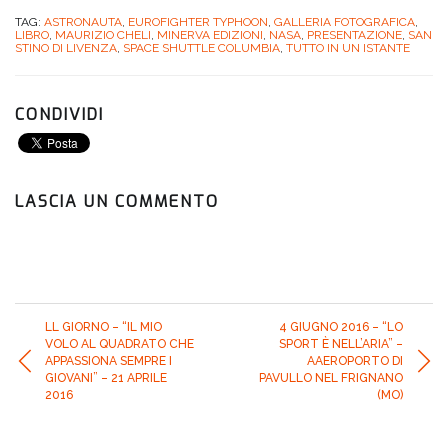
TAG:
ASTRONAUTA
,
EUROFIGHTER TYPHOON
,
GALLERIA FOTOGRAFICA
,
LIBRO
,
MAURIZIO CHELI
,
MINERVA EDIZIONI
,
NASA
,
PRESENTAZIONE
,
SAN
STINO DI LIVENZA
,
SPACE SHUTTLE COLUMBIA
,
TUTTO IN UN ISTANTE
CONDIVIDI
LASCIA UN COMMENTO
LL GIORNO – “IL MIO
4 GIUGNO 2016 – “LO
VOLO AL QUADRATO CHE
SPORT È NELL’ARIA” –
APPASSIONA SEMPRE I
AAEROPORTO DI
GIOVANI” – 21 APRILE
PAVULLO NEL FRIGNANO
2016
(MO)