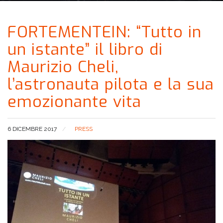
FORTEMENTEIN: “Tutto in
un istante” il libro di
Maurizio Cheli,
l’astronauta pilota e la sua
emozionante vita
6 DICEMBRE 2017
PRESS