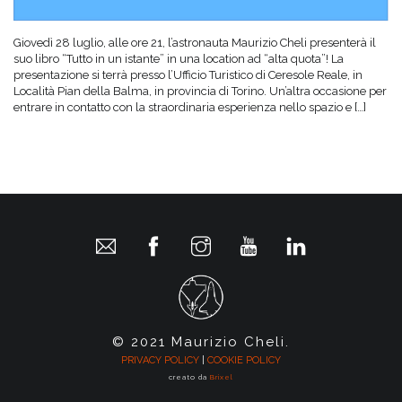
Giovedì 28 luglio, alle ore 21, l’astronauta Maurizio Cheli presenterà il
suo libro “Tutto in un istante” in una location ad “alta quota”! La
presentazione si terrà presso l’Ufficio Turistico di Ceresole Reale, in
Località Pian della Balma, in provincia di Torino. Un’altra occasione per
entrare in contatto con la straordinaria esperienza nello spazio e […]
© 2021 Maurizio Cheli.
PRIVACY POLICY
|
COOKIE POLICY
creato da
Brixel