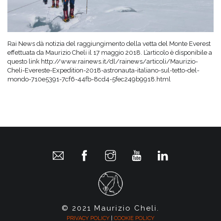
Rai News dà notizia del raggiungimento della vetta del Monte Everest
effettuata da Maurizio Cheli il 17 maggio 2018. L’articolo è disponibile a
questo link http://www.rainews.it/dl/rainews/articoli/Maurizio-
Cheli-Evereste-Expedition-2018-astronauta-italiano-sul-tetto-del-
mondo-710e5391-7cf6-44fb-8cd4-5fec249b9918.html
© 2021 Maurizio Cheli.
PRIVACY POLICY
|
COOKIE POLICY