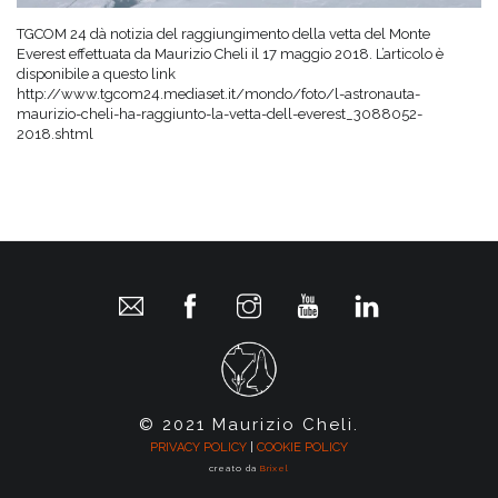
TGCOM 24 dà notizia del raggiungimento della vetta del Monte
Everest effettuata da Maurizio Cheli il 17 maggio 2018. L’articolo è
disponibile a questo link
http://www.tgcom24.mediaset.it/mondo/foto/l-astronauta-
maurizio-cheli-ha-raggiunto-la-vetta-dell-everest_3088052-
2018.shtml
© 2021 Maurizio Cheli.
PRIVACY POLICY
|
COOKIE POLICY
creato da
Brixel