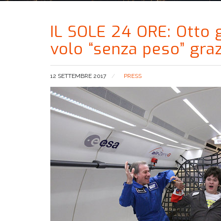
IL SOLE 24 ORE: Otto g
volo “senza peso” graz
12 SETTEMBRE 2017
PRESS