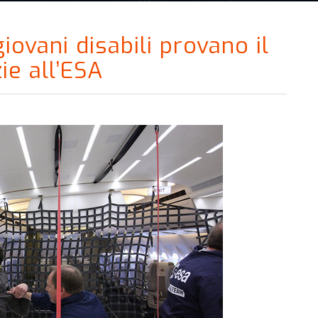
iovani disabili provano il
ie all’ESA