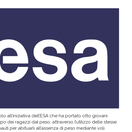
lo all’iniziativa dell’ESA che ha portato otto giovani
orpo dei ragazzi dal peso, attraverso l’utilizzo delle stesse
auti per abituarli all’assenza di peso mediante voli