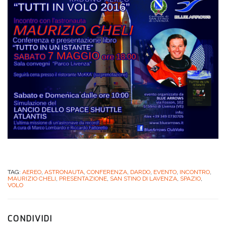
TAG:
AEREO
,
ASTRONAUTA
,
CONFERENZA
,
DARDO
,
EVENTO
,
INCONTRO
,
MAURIZIO CHELI
,
PRESENTAZIONE
,
SAN STINO DI LAVENZA
,
SPAZIO
,
VOLO
CONDIVIDI