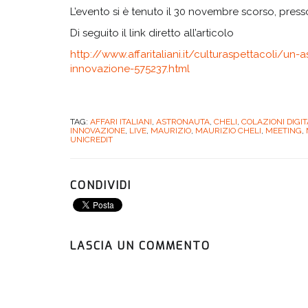
L’evento si è tenuto il 30 novembre scorso, presso
Di seguito il link diretto all’articolo
http://www.affaritaliani.it/culturaspettacoli/un-a
innovazione-575237.html
TAG:
AFFARI ITALIANI
,
ASTRONAUTA
,
CHELI
,
COLAZIONI DIGIT
INNOVAZIONE
,
LIVE
,
MAURIZIO
,
MAURIZIO CHELI
,
MEETING
,
UNICREDIT
CONDIVIDI
LASCIA UN COMMENTO