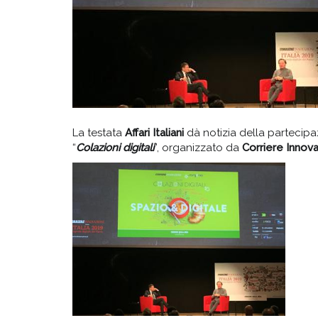
La testata
Affari Italiani
dà notizia della partecipaz
“
Colazioni digitali
”, organizzato da
Corriere Innov