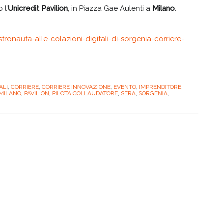
 l’
Unicredit Pavilion
, in Piazza Gae Aulenti a
Milano
.
stronauta-alle-colazioni-digitali-di-sorgenia-corriere-
ALI
,
CORRIERE
,
CORRIERE INNOVAZIONE
,
EVENTO
,
IMPRENDITORE
,
MILANO
,
PAVILION
,
PILOTA COLLAUDATORE
,
SERA
,
SORGENIA
,