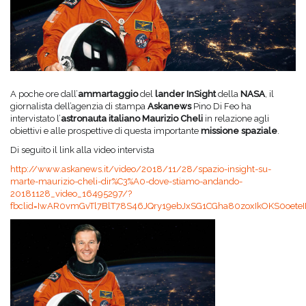
A poche ore dall’
ammartaggio
del
lander InSight
della
NASA
, il
giornalista dell’agenzia di stampa
Askanews
Pino Di Feo ha
intervistato l’
astronauta italiano Maurizio Cheli
in relazione agli
obiettivi e alle prospettive di questa importante
missione spaziale
.
Di seguito il link alla video intervista
http://www.askanews.it/video/2018/11/28/spazio-insight-su-
marte-maurizio-cheli-dir%C3%A0-dove-stiamo-andando-
20181128_video_16495297/?
fbclid=IwAR0vmGvTl7BlT78S46JQry19ebJxSG1CGha80zoxIkOKS0oete