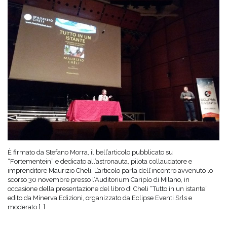
È firmato da Stefano Morra, il bell’articolo pubblicato su
“Fortementein” e dedicato all’astronauta, pilota collaudatore e
imprenditore Maurizio Cheli. L’articolo parla dell’incontro avvenuto lo
scorso 30 novembre presso l’Auditorium Cariplo di Milano, in
occasione della presentazione del libro di Cheli “Tutto in un istante”
edito da Minerva Edizioni, organizzato da Eclipse Eventi Srls e
moderato […]