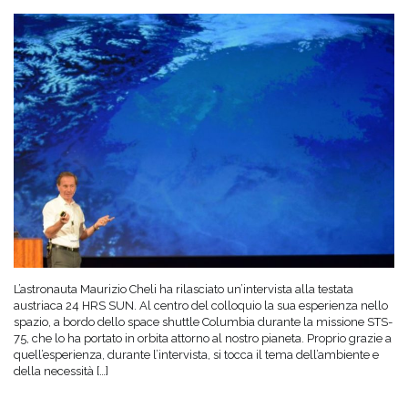
L’astronauta Maurizio Cheli ha rilasciato un’intervista alla testata
austriaca 24 HRS SUN. Al centro del colloquio la sua esperienza nello
spazio, a bordo dello space shuttle Columbia durante la missione STS-
75, che lo ha portato in orbita attorno al nostro pianeta. Proprio grazie a
quell’esperienza, durante l’intervista, si tocca il tema dell’ambiente e
della necessità […]