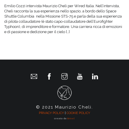
Emilio Cozzi intervista Maurizio Cheli per Wired Italia. Nell’intervista,
Cheli racconta la sua esperienza nello spazio, a bordo dello Space
Shuttle Columbia nella Missione STS-75 e parla della sua esperienza
di pilota collaudatore (è stato capo-collaudatore dell’Eurofighter
Typhoon), di imprenditore e formatore. Una carriera ricca di emozioni
e di passione e dedizione per il cielo […]
© 2021 Maurizio Cheli.
PRIVACY POLICY
|
COOKIE POLICY
creato da
Brixel