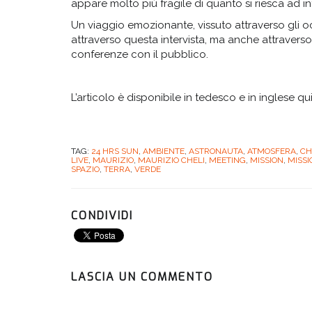
appare molto più fragile di quanto si riesca ad i
Un viaggio emozionante, vissuto attraverso gli o
attraverso questa intervista, ma anche attraverso 
conferenze con il pubblico.
L’articolo è disponibile in tedesco e in inglese qu
TAG:
24 HRS SUN
,
AMBIENTE
,
ASTRONAUTA
,
ATMOSFERA
,
CH
LIVE
,
MAURIZIO
,
MAURIZIO CHELI
,
MEETING
,
MISSION
,
MISSI
SPAZIO
,
TERRA
,
VERDE
CONDIVIDI
LASCIA UN COMMENTO