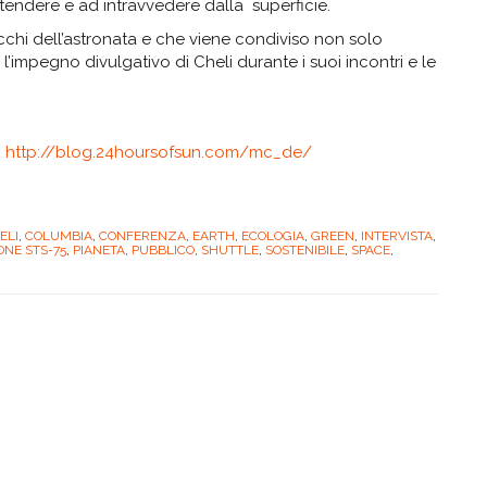
ntendere e ad intravvedere dalla superficie.
cchi dell’astronata e che viene condiviso non solo
l’impegno divulgativo di Cheli durante i suoi incontri e le
i
http://blog.24hoursofsun.com/mc_de/
ELI
,
COLUMBIA
,
CONFERENZA
,
EARTH
,
ECOLOGIA
,
GREEN
,
INTERVISTA
,
ONE STS-75
,
PIANETA
,
PUBBLICO
,
SHUTTLE
,
SOSTENIBILE
,
SPACE
,