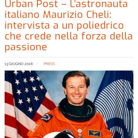
Urban Post – L’astronauta
italiano Maurizio Cheli:
intervista a un poliedrico
che crede nella forza della
passione
13 GIUGNO 2016
PRESS