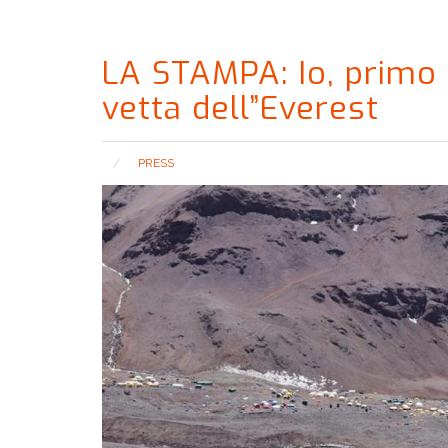
LA STAMPA: Io, primo 
vetta dell”Everest
PRESS