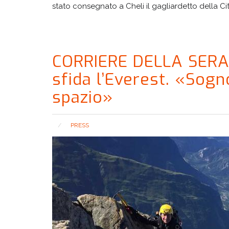
stato consegnato a Cheli il gagliardetto della Citt
CORRIERE DELLA SERA: 
sfida l’Everest. «Sogno
spazio»
PRESS