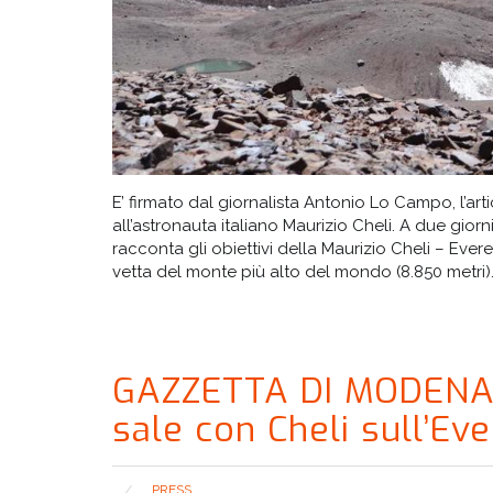
E’ firmato dal giornalista Antonio Lo Campo, l’a
all’astronauta italiano Maurizio Cheli. A due gi
racconta gli obiettivi della Maurizio Cheli – Eve
vetta del monte più alto del mondo (8.850 metri).
GAZZETTA DI MODENA: I
sale con Cheli sull’Ev
PRESS